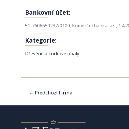
Bankovní účet:
51-7606650237/0100; Komerční banka, a.s.; 1.4.2
Kategorie:
Dřevěné a korkové obaly
Navigace
←
Předchozí Firma
pro
příspěvek