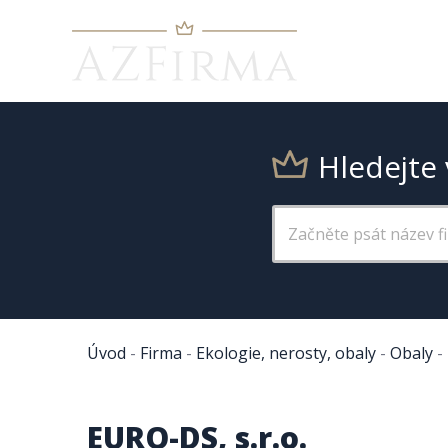
Hledejte 
Úvod
-
Firma
-
Ekologie, nerosty, obaly
-
Obaly
-
EURO-DS, s.r.o.