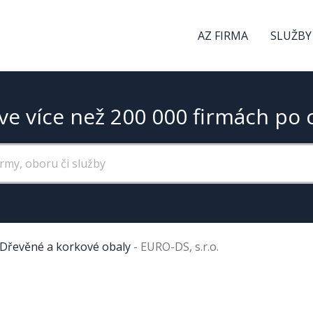
AZ FIRMA
SLUŽBY
ve více než 200 000 firmách po 
Dřevěné a korkové obaly
-
EURO-DS, s.r.o.