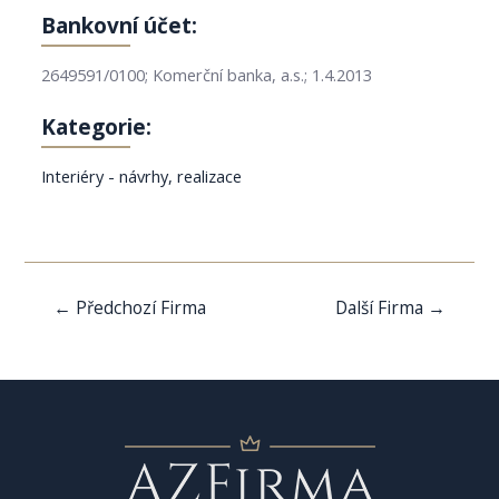
Bankovní účet:
2649591/0100; Komerční banka, a.s.; 1.4.2013
Kategorie:
Interiéry - návrhy, realizace
Navigace
←
Předchozí Firma
Další Firma
→
pro
příspěvek