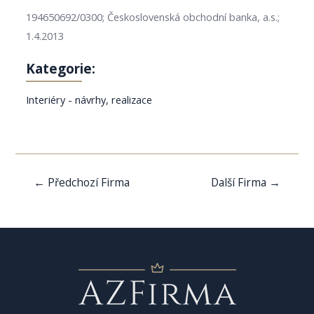
194650692/0300; Československá obchodní banka, a.s.;
1.4.2013
Kategorie:
Interiéry - návrhy, realizace
Navigace
←
Předchozí Firma
Další Firma
→
pro
příspěvek