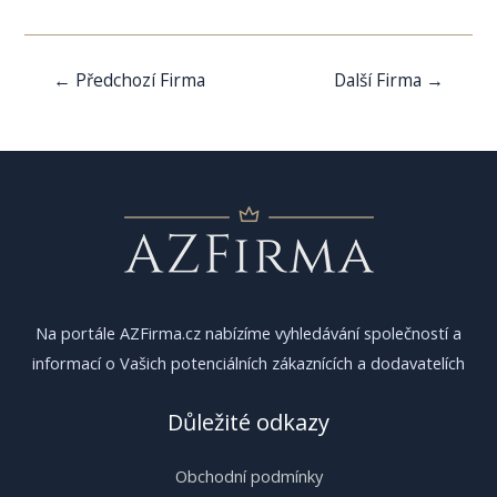
Navigace
←
Předchozí Firma
Další Firma
→
pro
příspěvek
Na portále AZFirma.cz nabízíme vyhledávání společností a
informací o Vašich potenciálních zákaznících a dodavatelích
Důležité odkazy
Obchodní podmínky