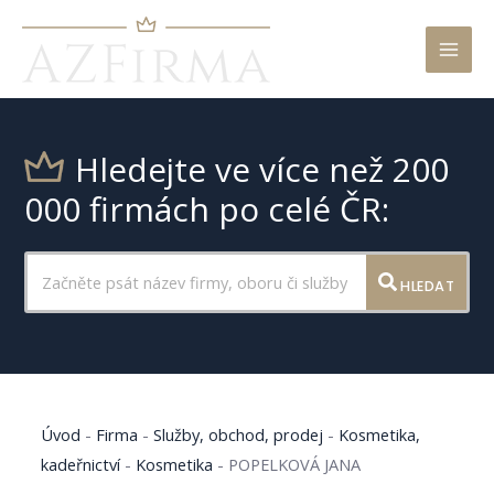
Mai
Men
Hledejte ve více než 200
000 firmách po celé ČR:
HLEDAT
Úvod
-
Firma
-
Služby, obchod, prodej
-
Kosmetika,
kadeřnictví
-
Kosmetika
-
POPELKOVÁ JANA