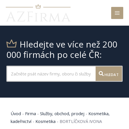
Mai
Men
Hledejte ve více než 200
000 firmách po celé ČR:
HLEDAT
Úvod
-
Firma
-
Služby, obchod, prodej
-
Kosmetika,
kadeřnictví
-
Kosmetika
-
BORTLÍČKOVÁ IVONA