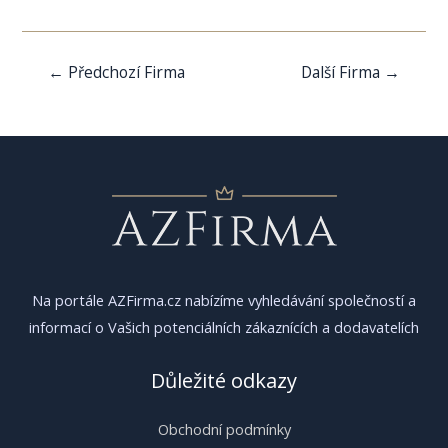
Navigace
←
Předchozí Firma
Další Firma
→
pro
příspěvek
Na portále AZFirma.cz nabízíme vyhledávání společností a
informací o Vašich potenciálních zákaznících a dodavatelích
Důležité odkazy
Obchodní podmínky