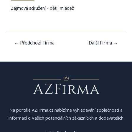
Zájmová sdružení - děti, mládež
Navigace
←
Předchozí Firma
Další Firma
→
pro
příspěvek
Na portále AZFirma.cz nabízíme vyhledávání společností a
informací o Vašich potenciálních zákaznících a dodavatelích