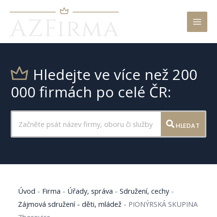
Mai
Men
Hledejte ve více než 200
000 firmách po celé ČR:
HLEDAT
Úvod
-
Firma
-
Úřady, správa
-
Sdružení, cechy
-
Zájmová sdružení - děti, mládež
-
PIONÝRSKÁ SKUPINA
Zborovice