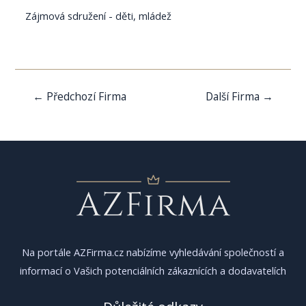
Zájmová sdružení - děti, mládež
Navigace
←
Předchozí Firma
Další Firma
→
pro
příspěvek
Na portále AZFirma.cz nabízíme vyhledávání společností a
informací o Vašich potenciálních zákaznících a dodavatelích