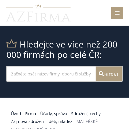
Mai
Men
Hledejte ve více než 200
000 firmách po celé ČR:
HLEDAT
Úvod
-
Firma
-
Úřady, správa
-
Sdružení, cechy
-
Zájmová sdružení - děti, mládež
-
MATEŘSKÉ
CENTRUM HROŠÍK, o.s.