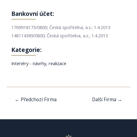
Bankovní účet:
1769918173/0800; Česká spořitelna, a.s.; 1.4.2013
148114389/0800; Česká spořitelna, a.s.; 1.4.2013
Kategorie:
Interiéry - návrhy, realizace
Navigace
←
Předchozí Firma
Další Firma
→
pro
příspěvek