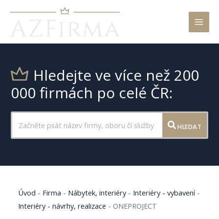
Mai
Men
Hledejte ve více než 200
000 firmách po celé ČR:
HLEDAT
Úvod
-
Firma
-
Nábytek, interiéry
-
Interiéry - vybavení
-
Interiéry - návrhy, realizace
-
ONEPROJECT