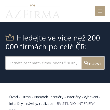
Mai
Men
Hledejte ve více než 200
000 firmách po celé ČR:
HLEDAT
Úvod
-
Firma
-
Nábytek, interiéry
-
Interiéry - vybavení
-
Interiéry - návrhy, realizace
-
BV STUDIO-INTERIÉRY
s.r.o.