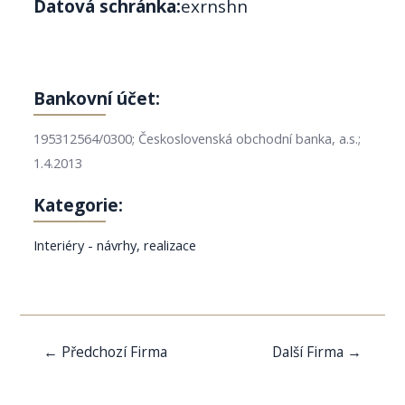
Datová schránka:
exrnshn
Bankovní účet:
195312564/0300; Československá obchodní banka, a.s.;
1.4.2013
Kategorie:
Interiéry - návrhy, realizace
Navigace
←
Předchozí Firma
Další Firma
→
pro
příspěvek