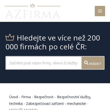
Mai
Men
Hledejte ve více než 200
000 firmách po celé ČR:
HLEDAT
Úvod
-
Firma
-
Bezpečnost
-
Bezpečnostní služby,
technika
-
Zabezpečovací zařízení - mechanické
-
MEDVÍĎ MARTIN