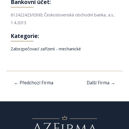
Bankovní účet:
612422423/0300; Československá obchodní banka, a.s.;
1.4.2013
Kategorie:
Zabezpečovací zařízení - mechanické
Navigace
←
Předchozí Firma
Další Firma
→
pro
příspěvek