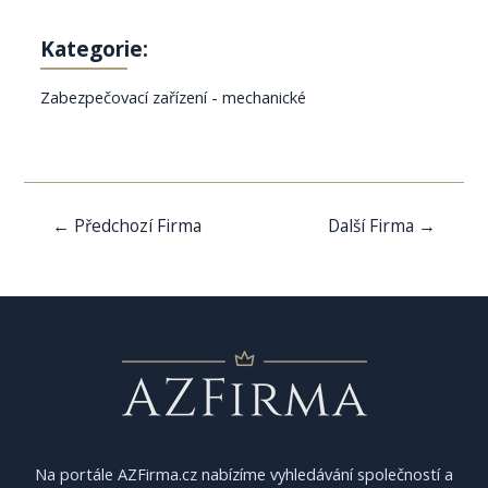
Kategorie:
Zabezpečovací zařízení - mechanické
Navigace
←
Předchozí Firma
Další Firma
→
pro
příspěvek
Na portále AZFirma.cz nabízíme vyhledávání společností a