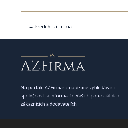
Navigace
←
Předchozí Firma
pro
příspěvek
Na portále AZFirma.cz nabízíme vyhledávání
společností a informací o Vašich potenciálních
zákaznících a dodavatelích