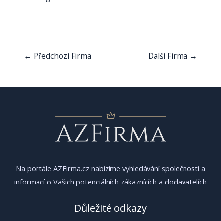
Navigace
←
Předchozí Firma
Další Firma
→
pro
příspěvek
Na portále AZFirma.cz nabízíme vyhledávání společností a
informací o Vašich potenciálních zákaznících a dodavatelích
Důležité odkazy