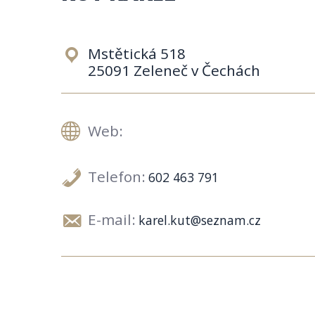
Mstětická 518
25091 Zeleneč v Čechách
Web:
Telefon:
602 463 791
E-mail:
karel.kut@seznam.cz