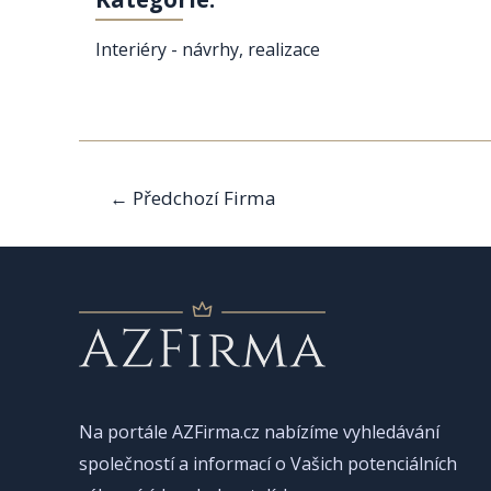
Interiéry - návrhy, realizace
Navigace
←
Předchozí Firma
pro
příspěvek
Na portále AZFirma.cz nabízíme vyhledávání
společností a informací o Vašich potenciálních