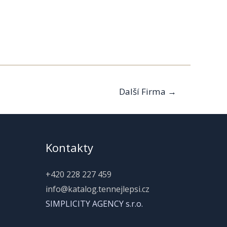
Další Firma
→
Kontakty
+420 228 227 459
info@katalog.tennejlepsi.cz
SIMPLICITY AGENCY s.r.o.