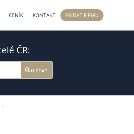
CENÍK
KONTAKT
PŘIDAT FIRMU
celé ČR:
HLEDAT
.o.