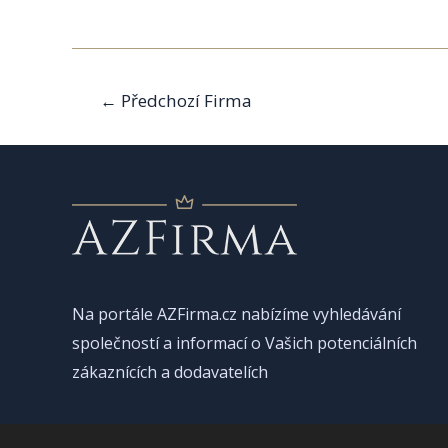
Navigace
←
Předchozí Firma
pro
příspěvek
Na portále AZFirma.cz nabízíme vyhledávání
společností a informací o Vašich potenciálních
zákaznících a dodavatelích