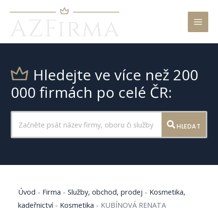
Mai
Men
Hledejte ve více než 200
000 firmách po celé ČR:
HLEDAT
Úvod
-
Firma
-
Služby, obchod, prodej
-
Kosmetika,
kadeřnictví
-
Kosmetika
-
KUBÍNOVÁ RENATA