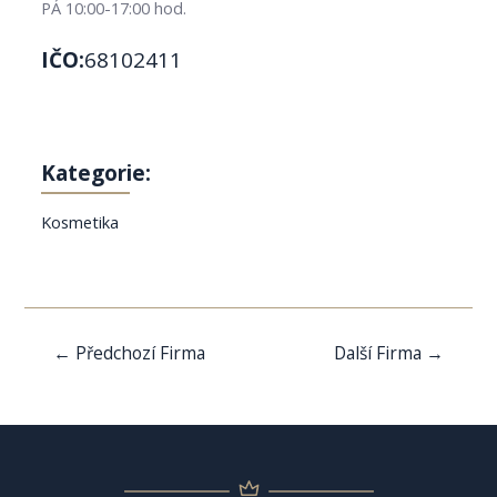
PÁ 10:00-17:00 hod.
IČO:
68102411
Kategorie:
Kosmetika
Navigace
←
Předchozí Firma
Další Firma
→
pro
příspěvek