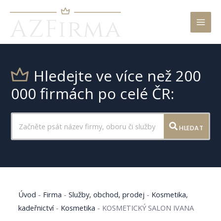
Mai
Men
Hledejte ve více než 200
000 firmách po celé ČR:
HLEDAT
Úvod
-
Firma
-
Služby, obchod, prodej
-
Kosmetika,
kadeřnictví
-
Kosmetika
-
KOSMETICKÝ SALON IVANA