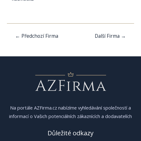
Navigace
←
Předchozí Firma
Další Firma
→
pro
příspěvek
Na portále AZFirma.cz nabízíme vyhledávání společností a
informací o Vašich potenciálních zákaznících a dodavatelích
Důležité odkazy