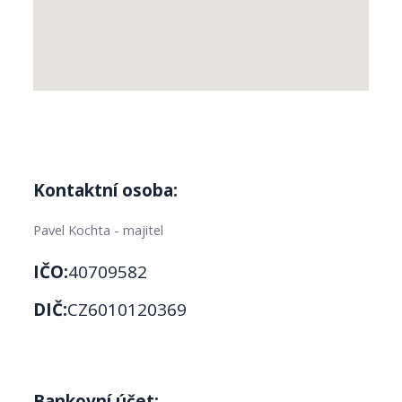
Kontaktní osoba:
Pavel Kochta - majitel
IČO:
40709582
DIČ:
CZ6010120369
Bankovní účet: