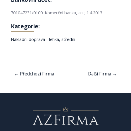
701047231/0100; Komerční banka, a.s.; 1.4.2013
Kategorie:
Nákladní doprava - lehká, střední
Navigace
←
Předchozí Firma
Další Firma
→
pro
příspěvek