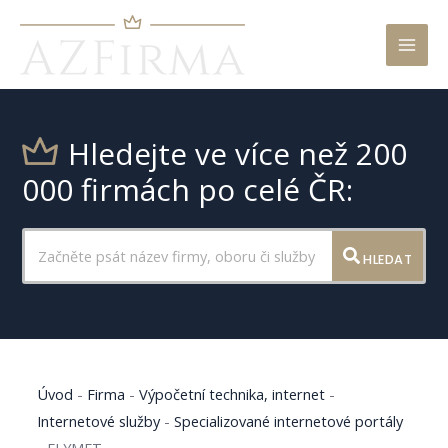
Mai
Men
Hledejte ve více než 200
000 firmách po celé ČR:
HLEDAT
Úvod
-
Firma
-
Výpočetní technika, internet
-
Internetové služby
-
Specializované internetové portály
-
FLYMET