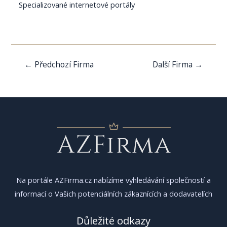
Specializované internetové portály
Navigace
←
Předchozí Firma
Další Firma
→
pro
příspěvek
Na portále AZFirma.cz nabízíme vyhledávání společností a
informací o Vašich potenciálních zákaznících a dodavatelích
Důležité odkazy