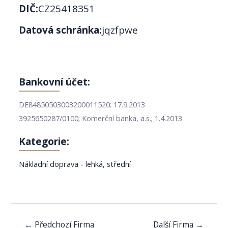
DIČ:
CZ25418351
Datová schránka:
jqzfpwe
Bankovní účet:
DE84850503003200011520; 17.9.2013
3925650287/0100; Komerční banka, a.s.; 1.4.2013
Kategorie:
Nákladní doprava - lehká, střední
Navigace
←
Předchozí Firma
Další Firma
→