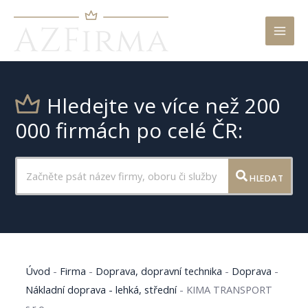
Mai
Men
Hledejte ve více než 200
000 firmách po celé ČR:
HLEDAT
Úvod
-
Firma
-
Doprava, dopravní technika
-
Doprava
-
Nákladní doprava - lehká, střední
-
KIMA TRANSPORT
s.r.o.