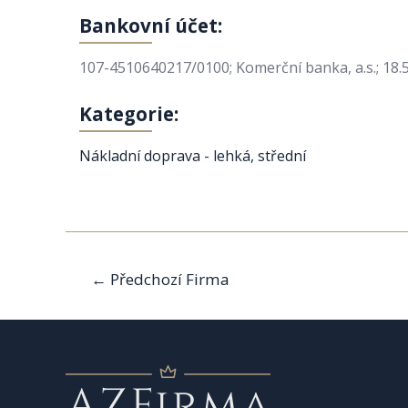
Bankovní účet:
107-4510640217/0100; Komerční banka, a.s.; 18.
Kategorie:
Nákladní doprava - lehká, střední
Navigace
←
Předchozí Firma
pro
příspěvek