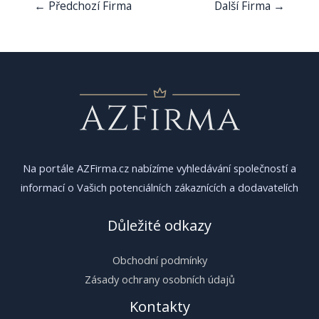
Navigace
←
Předchozí Firma
Další Firma
→
pro
příspěvek
Na portále AZFirma.cz nabízíme vyhledávání společností a
informací o Vašich potenciálních zákaznících a dodavatelích
Důležité odkazy
Obchodní podmínky
Zásady ochrany osobních údajů
Kontakty