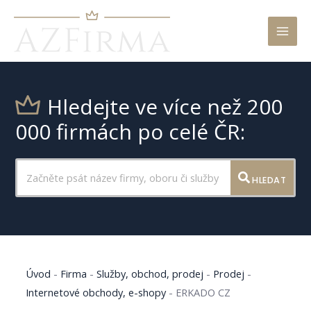
Mai
Men
Hledejte ve více než 200
000 firmách po celé ČR:
HLEDAT
Úvod
-
Firma
-
Služby, obchod, prodej
-
Prodej
-
Internetové obchody, e-shopy
-
ERKADO CZ