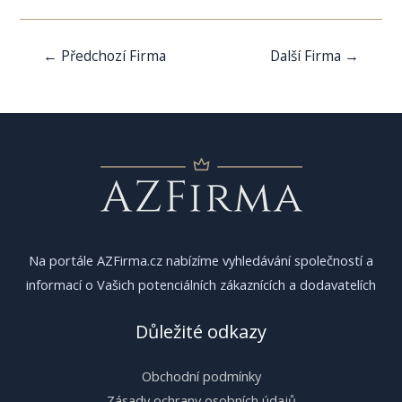
Navigace
←
Předchozí Firma
Další Firma
→
pro
příspěvek
Na portále AZFirma.cz nabízíme vyhledávání společností a
informací o Vašich potenciálních zákaznících a dodavatelích
Důležité odkazy
Obchodní podmínky
Zásady ochrany osobních údajů