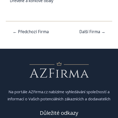
Dřevěné a korkové obaly
Navigace
←
Předchozí Firma
Další Firma
→
pro
příspěvek
Na portále AZFirma.cz nabízíme vyhledávání společností a
informací o Vašich potenciálních zákaznících a dodavatelích
Důležité odkazy