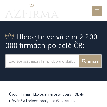
Mai
Men
Hledejte ve více než 200
000 firmách po celé ČR:
HLEDAT
Úvod
-
Firma
-
Ekologie, nerosty, obaly
-
Obaly
-
Dřevěné a korkové obaly
-
DUŠEK RADEK