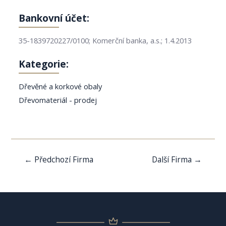
Bankovní účet:
35-1839720227/0100; Komerční banka, a.s.; 1.4.2013
Kategorie:
Dřevěné a korkové obaly
Dřevomateriál - prodej
Navigace
←
Předchozí Firma
Další Firma
→
pro
příspěvek