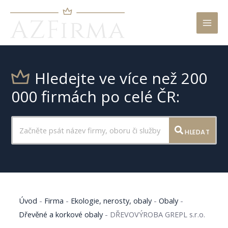
Mai
Men
Hledejte ve více než 200
000 firmách po celé ČR:
HLEDAT
Úvod
-
Firma
-
Ekologie, nerosty, obaly
-
Obaly
-
Dřevěné a korkové obaly
-
DŘEVOVÝROBA GREPL s.r.o.