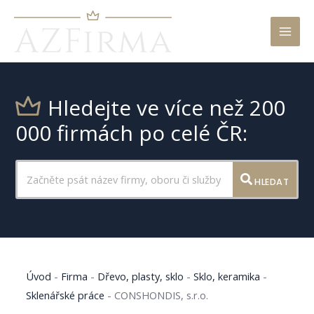
Mai
Men
Hledejte ve více než 200
000 firmách po celé ČR:
HLEDAT
Úvod
-
Firma
-
Dřevo, plasty, sklo
-
Sklo, keramika
-
Sklenářské práce
-
CONSHONDIS, s.r.o.