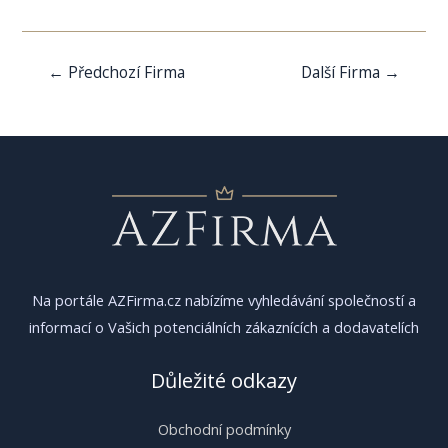
Navigace
←
Předchozí Firma
Další Firma
→
pro
příspěvek
Na portále AZFirma.cz nabízíme vyhledávání společností a
informací o Vašich potenciálních zákaznících a dodavatelích
Důležité odkazy
Obchodní podmínky