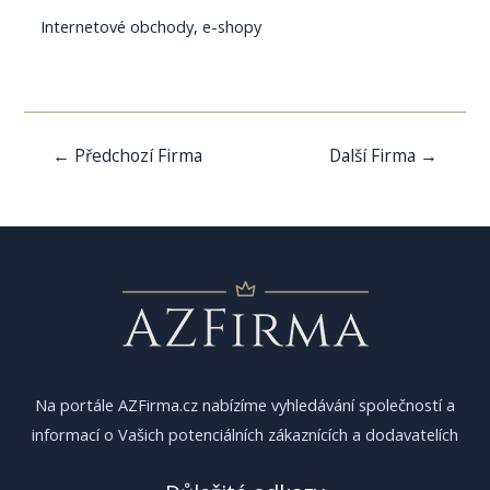
Internetové obchody, e-shopy
Navigace
←
Předchozí Firma
Další Firma
→
pro
příspěvek
Na portále AZFirma.cz nabízíme vyhledávání společností a
informací o Vašich potenciálních zákaznících a dodavatelích