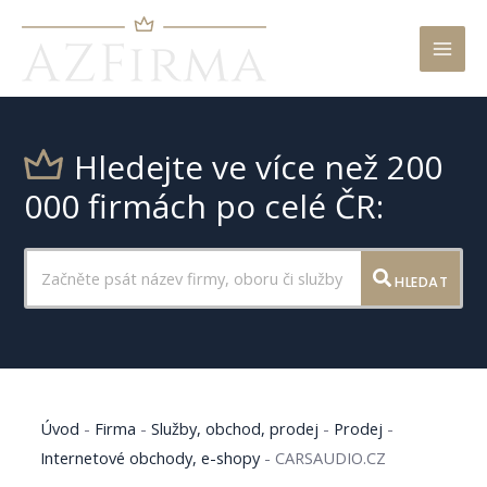
Mai
Men
Hledejte ve více než 200
000 firmách po celé ČR:
HLEDAT
Úvod
-
Firma
-
Služby, obchod, prodej
-
Prodej
-
Internetové obchody, e-shopy
-
CARSAUDIO.CZ