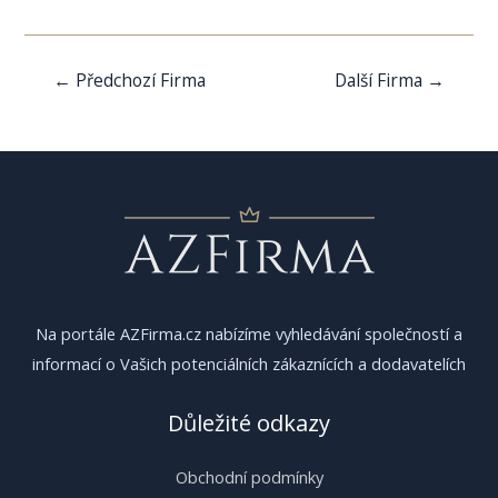
Navigace
←
Předchozí Firma
Další Firma
→
pro
příspěvek
Na portále AZFirma.cz nabízíme vyhledávání společností a
informací o Vašich potenciálních zákaznících a dodavatelích
Důležité odkazy
Obchodní podmínky