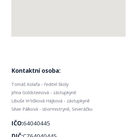
Kontaktní osoba:
Tomáš Kolafa - ředitel školy
Jiřina Goldsteinová - zástupkyně
Libuše Vrtišková Hájková - zástupkyně
Silvie Pálková - sbormistryně, Severáčku
IČO:
64040445
DIČ:
CZ64040445