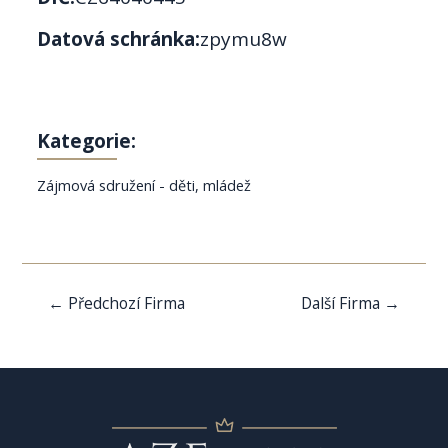
Datová schránka:
zpymu8w
Kategorie:
Zájmová sdružení - děti, mládež
Navigace
←
Předchozí Firma
Další Firma
→
pro
příspěvek