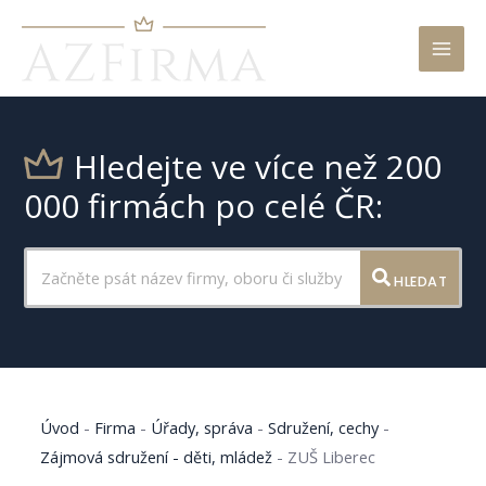
Mai
Men
Hledejte ve více než 200
000 firmách po celé ČR:
HLEDAT
Úvod
-
Firma
-
Úřady, správa
-
Sdružení, cechy
-
Zájmová sdružení - děti, mládež
-
ZUŠ Liberec