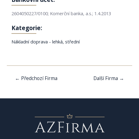
2604050227/0100; Komerční banka, a.s.; 1.4.2013
Kategorie:
Nákladní doprava - lehká, střední
Navigace
←
Předchozí Firma
Další Firma
→
pro
příspěvek