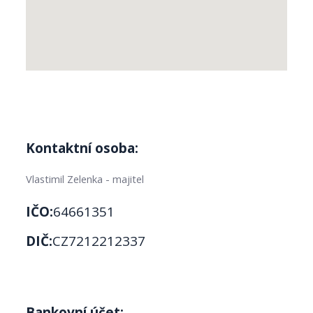
Kontaktní osoba:
Vlastimil Zelenka - majitel
IČO:
64661351
DIČ:
CZ7212212337
Bankovní účet: