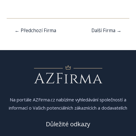
Navigace
←
Předchozí Firma
Další Firma
→
pro
příspěvek
Na portále AZFirma.cz nabízíme vyhledávání společností a
informací o Vašich potenciálních zákaznících a dodavatelích
Důležité odkazy