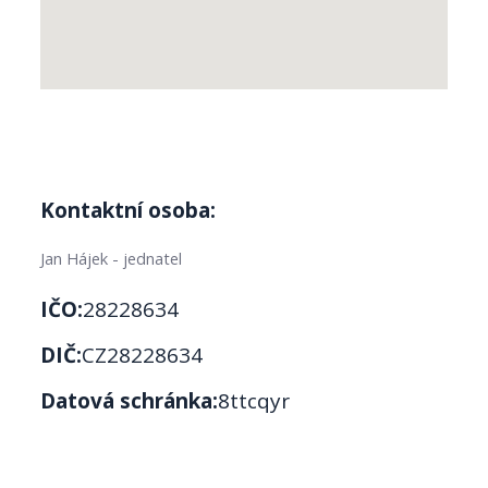
Kontaktní osoba:
Jan Hájek - jednatel
IČO:
28228634
DIČ:
CZ28228634
Datová schránka:
8ttcqyr