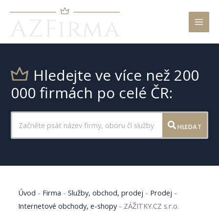
Mai
Men
Hledejte ve více než 200
000 firmách po celé ČR:
HLEDAT
Úvod
-
Firma
-
Služby, obchod, prodej
-
Prodej
-
Internetové obchody, e-shopy
-
ZÁŽITKY.CZ s.r.o.