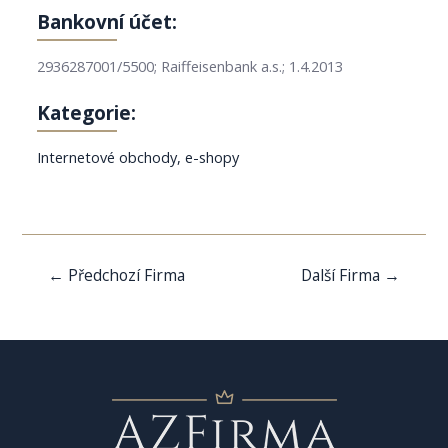
Bankovní účet:
2936287001/5500; Raiffeisenbank a.s.; 1.4.2013
Kategorie:
Internetové obchody, e-shopy
Navigace
←
Předchozí Firma
Další Firma
→
pro
příspěvek