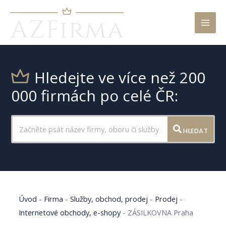
Mai
Men
Hledejte ve více než 200
000 firmách po celé ČR:
HLEDAT
Úvod
-
Firma
-
Služby, obchod, prodej
-
Prodej
-
Internetové obchody, e-shopy
-
ZÁSILKOVNA Praha