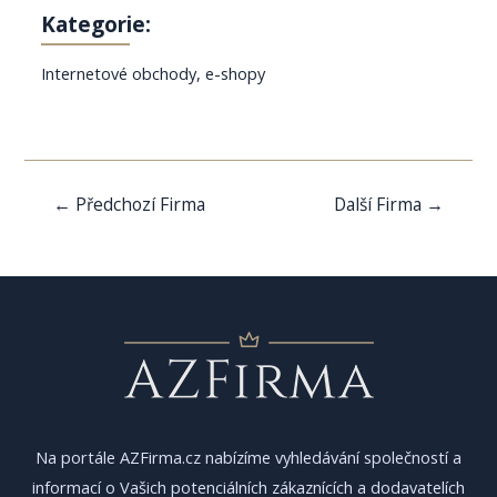
Kategorie:
Internetové obchody, e-shopy
Navigace
←
Předchozí Firma
Další Firma
→
pro
příspěvek
Na portále AZFirma.cz nabízíme vyhledávání společností a
informací o Vašich potenciálních zákaznících a dodavatelích