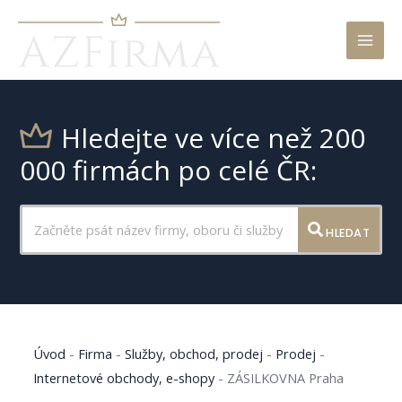
Mai
Men
Hledejte ve více než 200
000 firmách po celé ČR:
HLEDAT
Úvod
-
Firma
-
Služby, obchod, prodej
-
Prodej
-
Internetové obchody, e-shopy
-
ZÁSILKOVNA Praha