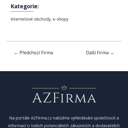
Kategorie:
Internetové obchody, e-shopy
Navigace
←
Předchozí Firma
Další Firma
→
pro
příspěvek
Na portále AZFirma.cz nabízíme vyhledávání společností a
informací o Vašich potenciálních zákaznících a dodavatelích