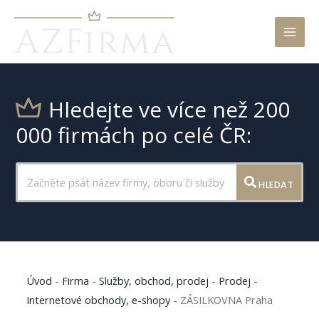
Mai
Men
Hledejte ve více než 200
000 firmách po celé ČR:
HLEDAT
Úvod
-
Firma
-
Služby, obchod, prodej
-
Prodej
-
Internetové obchody, e-shopy
-
ZÁSILKOVNA Praha