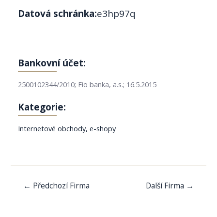
Datová schránka:
e3hp97q
Bankovní účet:
2500102344/2010; Fio banka, a.s.; 16.5.2015
Kategorie:
Internetové obchody, e-shopy
Navigace
←
Předchozí Firma
Další Firma
→
pro
příspěvek