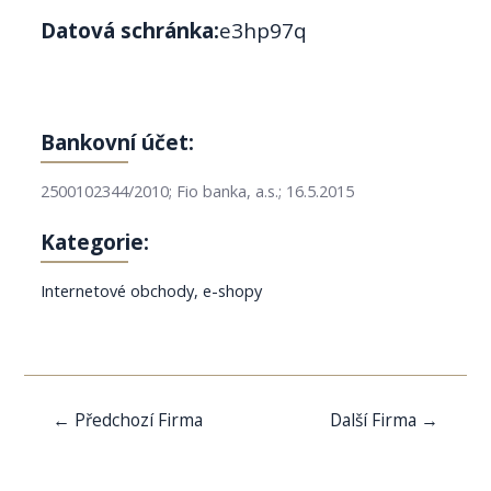
Datová schránka:
e3hp97q
Bankovní účet:
2500102344/2010; Fio banka, a.s.; 16.5.2015
Kategorie:
Internetové obchody, e-shopy
Navigace
←
Předchozí Firma
Další Firma
→
pro
příspěvek