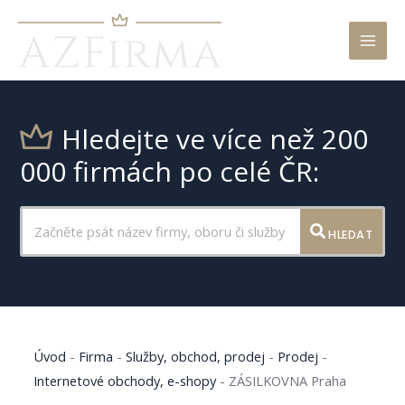
Mai
Men
Hledejte ve více než 200
000 firmách po celé ČR:
HLEDAT
Úvod
-
Firma
-
Služby, obchod, prodej
-
Prodej
-
Internetové obchody, e-shopy
-
ZÁSILKOVNA Praha