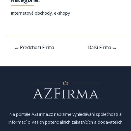
Internetové obchody, e-shopy
Navigace
←
Předchozí Firma
Další Firma
→
pro
příspěvek
Na portále AZFirma.cz nabízíme vyhledávání společností a
informací o Vašich potenciálních zákaznících a dodavatelích