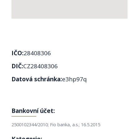
IČO:
28408306
DIČ:
CZ28408306
Datová schránka:
e3hp97q
Bankovní účet:
2500102344/2010; Fio banka, a.s.; 16.5.2015
Kategorie: