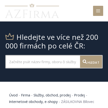
Mai
Men
Hledejte ve více než 200
000 firmách po celé ČR:
HLEDAT
Úvod
-
Firma
-
Služby, obchod, prodej
-
Prodej
-
Internetové obchody, e-shopy
-
ZÁSILKOVNA Bílovec