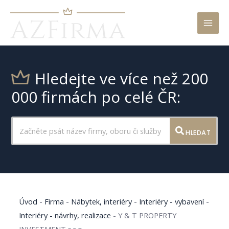
Mai
Men
Hledejte ve více než 200
000 firmách po celé ČR:
HLEDAT
Úvod
-
Firma
-
Nábytek, interiéry
-
Interiéry - vybavení
-
Interiéry - návrhy, realizace
-
Y & T PROPERTY
INVESTMENT s.r.o.