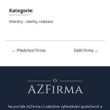
Kategorie:
Interiéry - návrhy, realizace
Navigace
←
Předchozí Firma
Další Firma
→
pro
příspěvek
Na portále AZFirma.cz nabízíme vyhledávání společností a