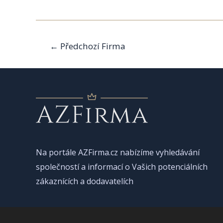
Navigace
←
Předchozí Firma
pro
příspěvek
Na portále AZFirma.cz nabízíme vyhledávání
společností a informací o Vašich potenciálních
zákaznících a dodavatelích