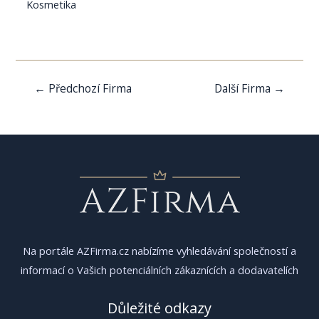
Kosmetika
Navigace
←
Předchozí Firma
Další Firma
→
pro
příspěvek
Na portále AZFirma.cz nabízíme vyhledávání společností a
informací o Vašich potenciálních zákaznících a dodavatelích
Důležité odkazy