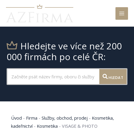
Mai
Men
Hledejte ve více než 200
000 firmách po celé ČR:
HLEDAT
Úvod
-
Firma
-
Služby, obchod, prodej
-
Kosmetika,
kadeřnictví
-
Kosmetika
-
VISAGE & PHOTO