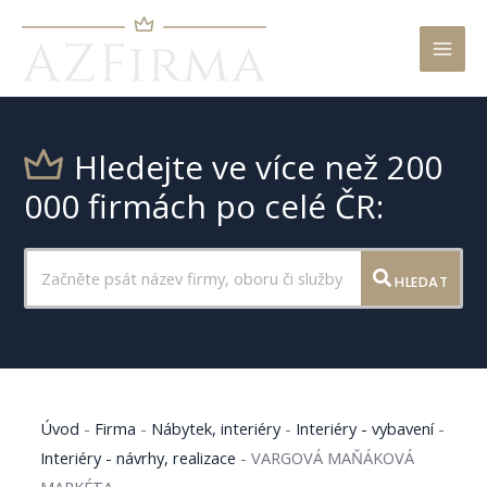
Mai
Men
Hledejte ve více než 200
000 firmách po celé ČR:
HLEDAT
Úvod
-
Firma
-
Nábytek, interiéry
-
Interiéry - vybavení
-
Interiéry - návrhy, realizace
-
VARGOVÁ MAŇÁKOVÁ
MARKÉTA