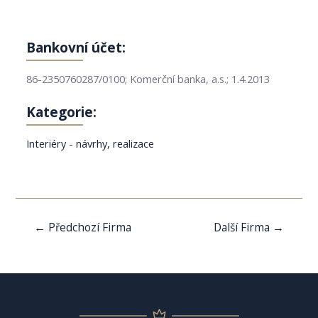
Bankovní účet:
86-2350760287/0100; Komerční banka, a.s.; 1.4.2013
Kategorie:
Interiéry - návrhy, realizace
Navigace
←
Předchozí Firma
Další Firma
→
pro
příspěvek