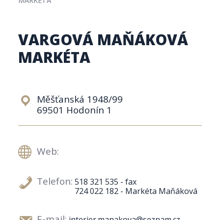
VARGOVÁ MAŇÁKOVÁ
MARKÉTA
Měšťanská 1948/99
69501 Hodonín 1
Web:
Telefon:
518 321 535 - fax
724 022 182 - Markéta Maňáková
E-mail:
interier.manakova@seznam.cz