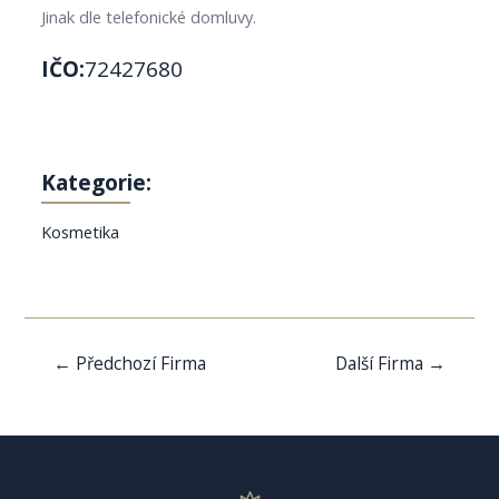
Jinak dle telefonické domluvy.
IČO:
72427680
Kategorie:
Kosmetika
Navigace
←
Předchozí Firma
Další Firma
→
pro
příspěvek