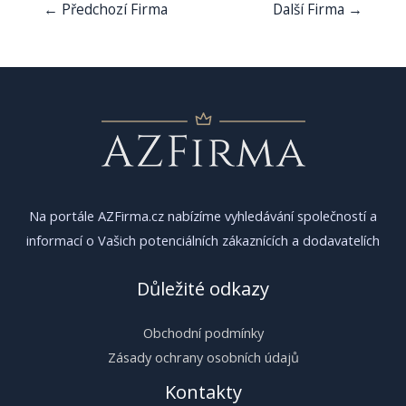
Navigace
←
Předchozí Firma
Další Firma
→
pro
příspěvek
Na portále AZFirma.cz nabízíme vyhledávání společností a
informací o Vašich potenciálních zákaznících a dodavatelích
Důležité odkazy
Obchodní podmínky
Zásady ochrany osobních údajů
Kontakty