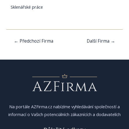
Sklenářské práce
Navigace
←
Předchozí Firma
Další Firma
→
pro
příspěvek
Na portále AZFirma.cz nabízíme vyhledávání společností a
informací o Vašich potenciálních zákaznících a dodavatelích