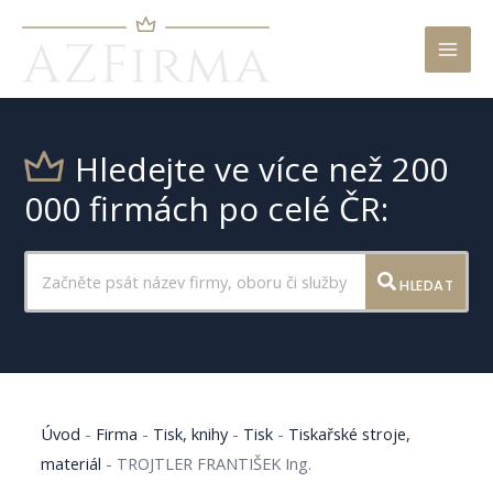
Mai
Men
Hledejte ve více než 200
000 firmách po celé ČR:
HLEDAT
Úvod
-
Firma
-
Tisk, knihy
-
Tisk
-
Tiskařské stroje,
materiál
-
TROJTLER FRANTIŠEK Ing.