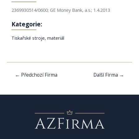
2369930514/0600; GE Money Bank, a.s.; 1.4.2013
Kategorie:
Tiskařské stroje, materiál
Navigace
←
Předchozí Firma
Další Firma
→
pro
příspěvek