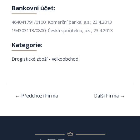
Bankovní účet:
464041791/0100; Komerční banka, a.s.; 23.4.2013
194303113/0800; Česká spořitelna, a.s.; 23.4.2013
Kategorie:
Drogistické zboží - velkoobchod
Navigace
←
Předchozí Firma
Další Firma
→
pro
příspěvek