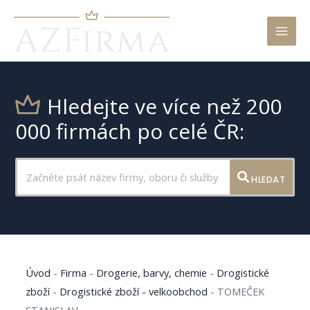
Mai
Men
Hledejte ve více než 200
000 firmách po celé ČR:
HLEDAT
Úvod
-
Firma
-
Drogerie, barvy, chemie
-
Drogistické
zboží
-
Drogistické zboží - velkoobchod
-
TOMEČEK
STANISLAV