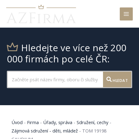
Mai
Men
Hledejte ve více než 200
000 firmách po celé ČR:
HLEDAT
Úvod
-
Firma
-
Úřady, správa
-
Sdružení, cechy
-
Zájmová sdružení - děti, mládež
-
TOM 19198
GAUDIUM