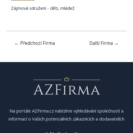
Zájmová sdružení - děti, mládež
Navigace
←
Předchozí Firma
Další Firma
→
pro
příspěvek
Na portále AZFirma.cz nabízíme vyhledávání společností a
informací o Vašich potenciálních zákaznících a dodavatelích