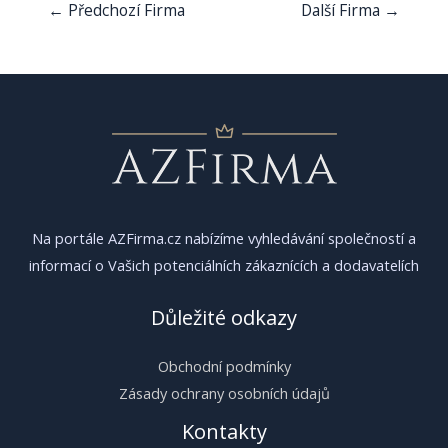
Navigace
←
Předchozí Firma
Další Firma
→
pro
příspěvek
Na portále AZFirma.cz nabízíme vyhledávání společností a
informací o Vašich potenciálních zákaznících a dodavatelích
Důležité odkazy
Obchodní podmínky
Zásady ochrany osobních údajů
Kontakty