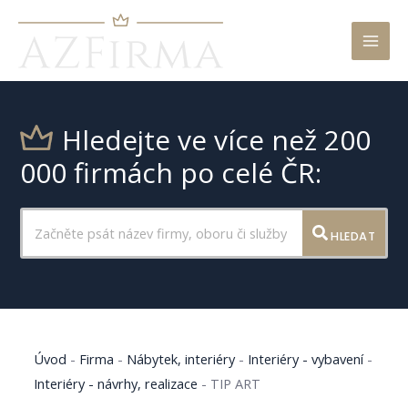
Mai
Men
Hledejte ve více než 200
000 firmách po celé ČR:
HLEDAT
Úvod
-
Firma
-
Nábytek, interiéry
-
Interiéry - vybavení
-
Interiéry - návrhy, realizace
-
TIP ART