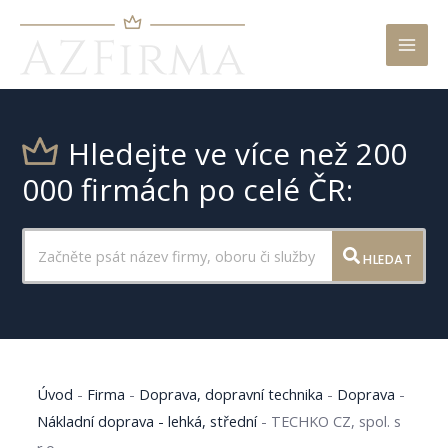
Mai
Men
Hledejte ve více než 200
000 firmách po celé ČR:
HLEDAT
Úvod
-
Firma
-
Doprava, dopravní technika
-
Doprava
-
Nákladní doprava - lehká, střední
-
TECHKO CZ, spol. s
r.o.