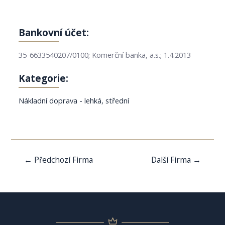
Bankovní účet:
35-6633540207/0100; Komerční banka, a.s.; 1.4.2013
Kategorie:
Nákladní doprava - lehká, střední
Navigace
←
Předchozí Firma
Další Firma
→
pro
příspěvek