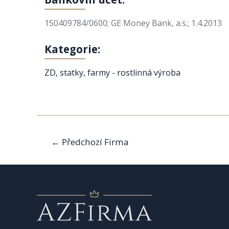
150409784/0600; GE Money Bank, a.s.; 1.4.2013
Kategorie:
ZD, statky, farmy - rostlinná výroba
Navigace
←
Předchozí Firma
pro
příspěvek