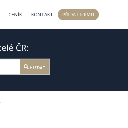
CENÍK
KONTAKT
PŘIDAT FIRMU
celé ČR:
HLEDAT
.